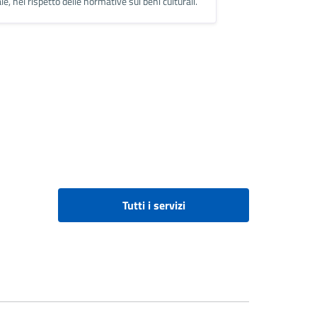
e, nel rispetto delle normative sui beni culturali.
Tutti i servizi