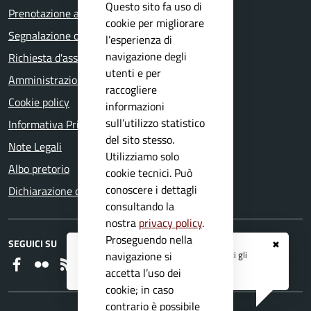
Questo sito fa uso di
Prenotazione appuntamento
cookie per migliorare
Segnalazione disservizio
l’esperienza di
navigazione degli
Richiesta d'assistenza
utenti e per
Amministrazione trasparente
raccogliere
Cookie policy
informazioni
sull’utilizzo statistico
Informativa Privacy
del sito stesso.
Note Legali
Utilizziamo solo
Albo pretorio
cookie tecnici. Può
conoscere i dettagli
Dichiarazione di accessibilità
consultando la
nostra
privacy policy
.
Proseguendo nella
SEGUICI SU
✖
Registrati ai servizi
APP IO
e ricevi tutti gli
navigazione si
Faceboook
Flickr
RSS
aggiornamenti dall'Ente
accetta l’uso dei
cookie; in caso
contrario è possibile