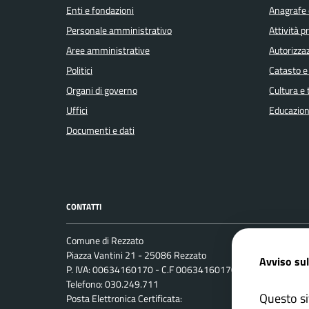
Enti e fondazioni
Anagrafe e
Personale amministrativo
Attività 
Aree amministrative
Autorizzaz
Politici
Catasto e
Organi di governo
Cultura e
Uffici
Educazion
Documenti e dati
CONTATTI
Comune di Rezzato
Leggi le 
Piazza Vantini 21 - 25086 Rezzato
Avviso sul
Prenotaz
P. IVA: 00634160170 - C.F 00634160170
Telefono: 030.249.711
Segnalazi
Questo si
Posta Elettronica Certificata:
Richiesta