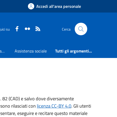
Accedi all'area personale
Faceboook
Flickr
RSS
uici su
Cerca
Accesso all'informazione
Assistenza sociale
Tutti gli argomenti...
, n. 82 (CAD) e salvo dove diversamente
o sono rilasciati con
licenza CC-BY 4.0
. Gli utenti
resentare, eseguire e recitare questo materiale