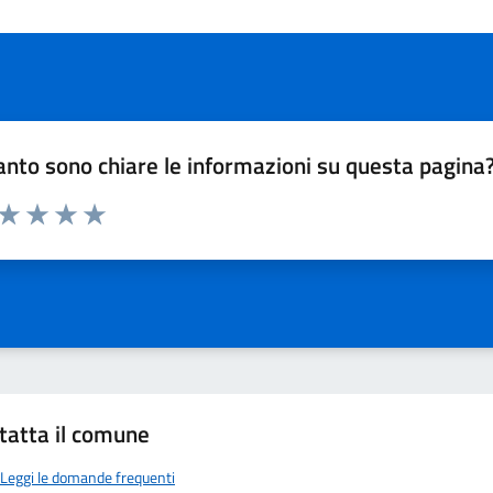
nto sono chiare le informazioni su questa pagina
 da 1 a 5 stelle la pagina
ta 1 stelle su 5
Valuta 2 stelle su 5
Valuta 3 stelle su 5
Valuta 4 stelle su 5
Valuta 5 stelle su 5
tatta il comune
Leggi le domande frequenti