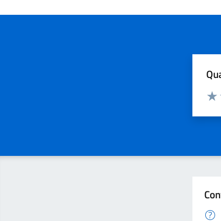
Qua
Valuta
Valu
Con