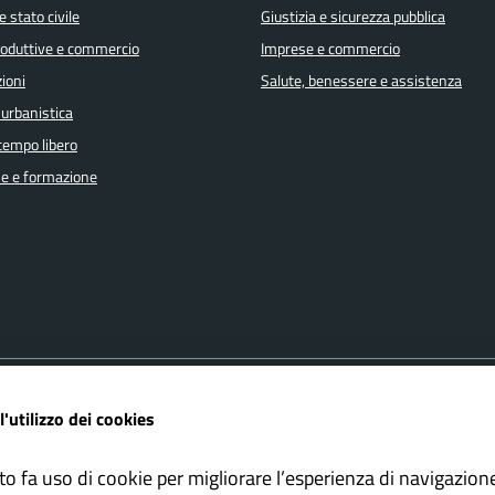
 stato civile
Giustizia e sicurezza pubblica
produttive e commercio
Imprese e commercio
ioni
Salute, benessere e assistenza
 urbanistica
 tempo libero
e e formazione
FAQ
Amministrazione trasparente
l'utilizzo dei cookies
ione appuntamento
Cookie policy
one disservizio
Informativa Privacy
to fa uso di cookie per migliorare l’esperienza di navigazion
 d'assistenza
Note Legali