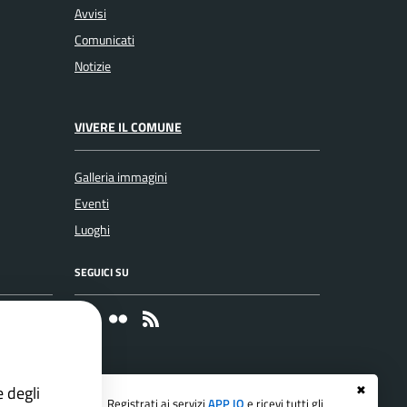
Avvisi
Comunicati
Notizie
VIVERE IL COMUNE
Galleria immagini
Eventi
Luoghi
SEGUICI SU
Faceboook
Flickr
RSS
e degli
✖
Registrati ai servizi
APP IO
e ricevi tutti gli