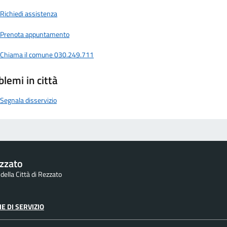
Richiedi assistenza
Prenota appuntamento
Chiama il comune 030.249.711
blemi in città
Segnala disservizio
zzato
 della Città di Rezzato
E DI SERVIZIO