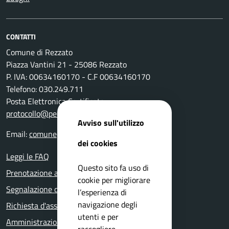
CONTATTI
Comune di Rezzato
Piazza Vantini 21 - 25086 Rezzato
P. IVA: 00634160170 - C.F 00634160170
Telefono: 030.249.711
Posta Elettronica Certificata:
protocollo@pec.comune.rezzato.bs.it
Avviso sull'utilizzo
Email:
comune@comune.rezzato.bs.it
dei cookies
Leggi le FAQ
Questo sito fa uso di
Prenotazione appuntamento
cookie per migliorare
Segnalazione disservizio
l’esperienza di
navigazione degli
Richiesta d'assistenza
utenti e per
Amministrazione trasparente
raccogliere