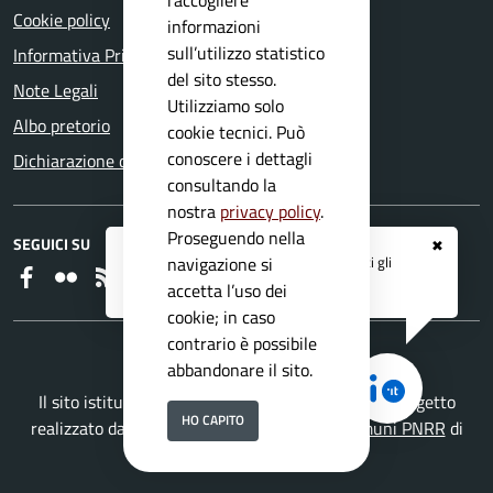
Cookie policy
informazioni
sull’utilizzo statistico
Informativa Privacy
del sito stesso.
Note Legali
Utilizziamo solo
Albo pretorio
cookie tecnici. Può
conoscere i dettagli
Dichiarazione di accessibilità
consultando la
nostra
privacy policy
.
Proseguendo nella
SEGUICI SU
✖
Registrati ai servizi
APP IO
e ricevi tutti gli
navigazione si
Faceboook
Flickr
RSS
aggiornamenti dall'Ente
accetta l’uso dei
cookie; in caso
contrario è possibile
abbandonare il sito.
Il sito istituzionale del Comune di Rezzato è un progetto
HO CAPITO
realizzato da
Secoval srl
con la
Soluzione Comuni PNRR
di
ISWEB S.p.A.