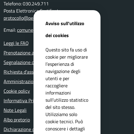
Telefono: 030.249.711
Posta Elettronica Certificata:
protocollo@pec.comune.rezzato.bs.it
Avviso sull'utilizzo
Email:
comune@comune.rezzato.bs.it
dei cookies
Leggi le FAQ
Questo sito fa uso di
Prenotazione appuntamento
cookie per migliorare
Segnalazione disservizio
l’esperienza di
navigazione degli
Richiesta d'assistenza
utenti e per
Amministrazione trasparente
raccogliere
Cookie policy
informazioni
sull’utilizzo statistico
Informativa Privacy
del sito stesso.
Note Legali
Utilizziamo solo
Albo pretorio
cookie tecnici. Può
conoscere i dettagli
Dichiarazione di accessibilità