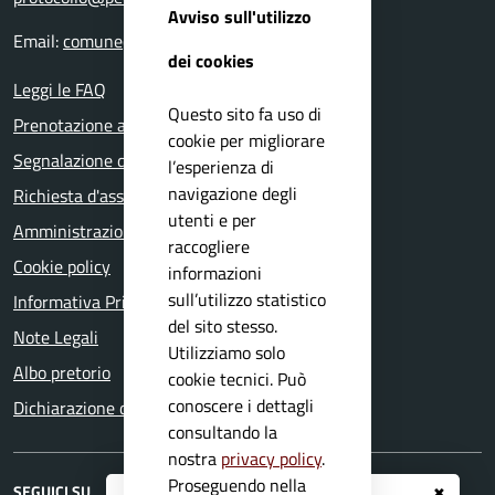
Avviso sull'utilizzo
Email:
comune@comune.rezzato.bs.it
dei cookies
Leggi le FAQ
Questo sito fa uso di
Prenotazione appuntamento
cookie per migliorare
Segnalazione disservizio
l’esperienza di
navigazione degli
Richiesta d'assistenza
utenti e per
Amministrazione trasparente
raccogliere
Cookie policy
informazioni
sull’utilizzo statistico
Informativa Privacy
del sito stesso.
Note Legali
Utilizziamo solo
Albo pretorio
cookie tecnici. Può
conoscere i dettagli
Dichiarazione di accessibilità
consultando la
nostra
privacy policy
.
Proseguendo nella
SEGUICI SU
✖