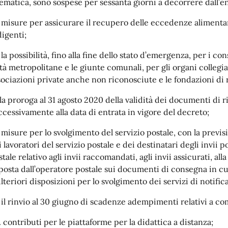
lematica, sono sospese per sessanta giorni a decorrere dall’e
. misure per assicurare il recupero delle eccedenze alimentari
digenti;
 la possibilità, fino alla fine dello stato d’emergenza, per i c
ttà metropolitane e le giunte comunali, per gli organi collegial
sociazioni private anche non riconosciute e le fondazioni di 
. la proroga al 31 agosto 2020 della validità dei documenti di
ccessivamente alla data di entrata in vigore del decreto;
. misure per lo svolgimento del servizio postale, con la previs
 lavoratori del servizio postale e dei destinatari degli invii p
tale relativo agli invii raccomandati, agli invii assicurati, all
posta dall’operatore postale sui documenti di consegna in cui
ulteriori disposizioni per lo svolgimento dei servizi di notifi
. il rinvio al 30 giugno di scadenze adempimenti relativi a com
. contributi per le piattaforme per la didattica a distanza;