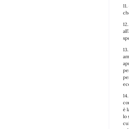
11
che
12
all
sp
13
amm
ap
pe
pe
ec
14
co
è 
lo
cu