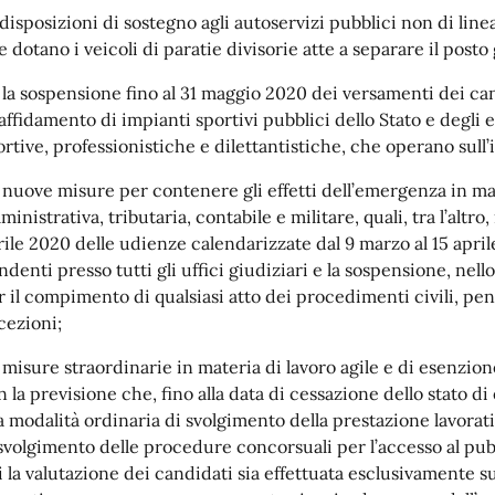
. disposizioni di sostegno agli autoservizi pubblici non di lin
 dotano i veicoli di paratie divisorie atte a separare il posto g
. la sospensione fino al 31 maggio 2020 dei versamenti dei can
’affidamento di impianti sportivi pubblici dello Stato e degli e
ortive, professionistiche e dilettantistiche, che operano sull’
. nuove misure per contenere gli effetti dell’emergenza in mate
inistrativa, tributaria, contabile e militare, quali, tra l’altro, 
rile 2020 delle udienze calendarizzate dal 9 marzo al 15 april
ndenti presso tutti gli uffici giudiziari e la sospensione, nel
r il compimento di qualsiasi atto dei procedimenti civili, pen
cezioni;
. misure straordinarie in materia di lavoro agile e di esenzio
n la previsione che, fino alla data di cessazione dello stato d
la modalità ordinaria di svolgimento della prestazione lavora
 svolgimento delle procedure concorsuali per l’accesso al pub
i la valutazione dei candidati sia effettuata esclusivamente s