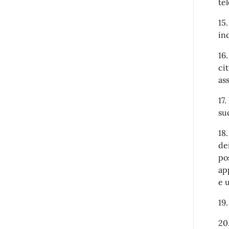
te
15
in
16.
ci
as
17
su
18
dei
pos
ap
e 
19
20