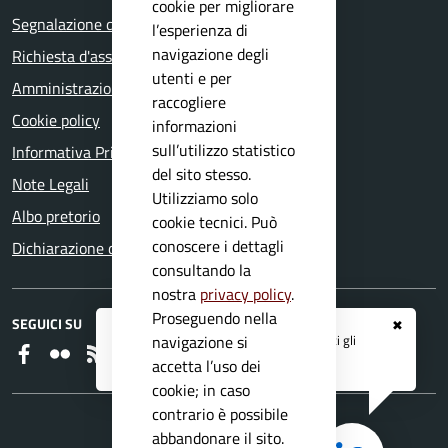
cookie per migliorare
Segnalazione disservizio
l’esperienza di
navigazione degli
Richiesta d'assistenza
utenti e per
Amministrazione trasparente
raccogliere
Cookie policy
informazioni
sull’utilizzo statistico
Informativa Privacy
del sito stesso.
Note Legali
Utilizziamo solo
Albo pretorio
cookie tecnici. Può
conoscere i dettagli
Dichiarazione di accessibilità
consultando la
nostra
privacy policy
.
Proseguendo nella
SEGUICI SU
✖
Registrati ai servizi
APP IO
e ricevi tutti gli
navigazione si
Faceboook
Flickr
RSS
aggiornamenti dall'Ente
accetta l’uso dei
cookie; in caso
contrario è possibile
abbandonare il sito.