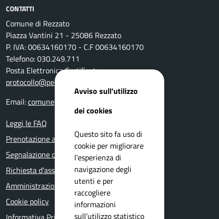
CONTATTI
Comune di Rezzato
Piazza Vantini 21 - 25086 Rezzato
P. IVA: 00634160170 - C.F 00634160170
Telefono: 030.249.711
Posta Elettronica Certificata:
protocollo@pec.comune.rezzato.bs.it
Avviso sull'utilizzo
Email:
comune@comune.rezzato.bs.it
dei cookies
Leggi le FAQ
Questo sito fa uso di
Prenotazione appuntamento
cookie per migliorare
Segnalazione disservizio
l’esperienza di
navigazione degli
Richiesta d'assistenza
utenti e per
Amministrazione trasparente
raccogliere
Cookie policy
informazioni
sull’utilizzo statistico
Informativa Privacy