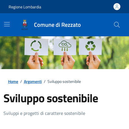
Regione Lombardia
Comune di Rezzato
Home
/
Argomenti
/
Sviluppo sostenibile
Sviluppo sostenibile
Dettagli della notizia
Sviluppi e progetti di carattere sostenibile