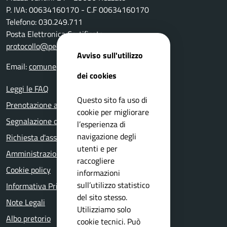
P. IVA: 00634160170 - C.F 00634160170
Telefono: 030.249.711
Posta Elettronica Certificata:
protocollo@pec.comune.rezzato.bs.it
Avviso sull'utilizzo
Email:
comune@comune.rezzato.bs.it
dei cookies
Leggi le FAQ
Questo sito fa uso di
Prenotazione appuntamento
cookie per migliorare
Segnalazione disservizio
l’esperienza di
navigazione degli
Richiesta d'assistenza
utenti e per
Amministrazione trasparente
raccogliere
Cookie policy
informazioni
sull’utilizzo statistico
Informativa Privacy
del sito stesso.
Note Legali
Utilizziamo solo
Albo pretorio
cookie tecnici. Può