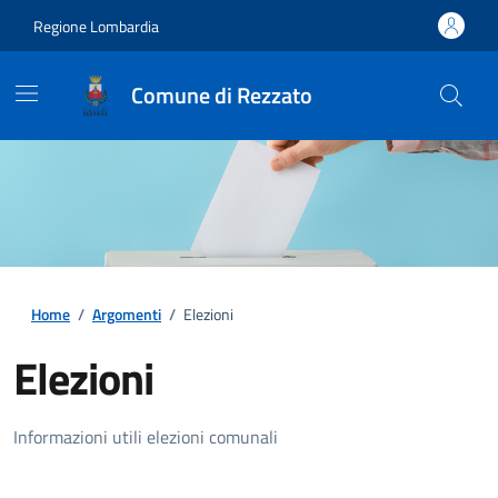
Regione Lombardia
Comune di Rezzato
Home
/
Argomenti
/
Elezioni
Elezioni
Dettagli della notizia
Informazioni utili elezioni comunali