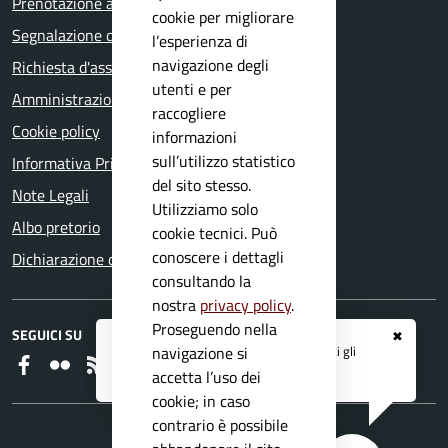
Prenotazione appuntamento
cookie per migliorare
Segnalazione disservizio
l’esperienza di
navigazione degli
Richiesta d'assistenza
utenti e per
Amministrazione trasparente
raccogliere
Cookie policy
informazioni
sull’utilizzo statistico
Informativa Privacy
del sito stesso.
Note Legali
Utilizziamo solo
Albo pretorio
cookie tecnici. Può
conoscere i dettagli
Dichiarazione di accessibilità
consultando la
nostra
privacy policy
.
Proseguendo nella
SEGUICI SU
✖
Registrati ai servizi
APP IO
e ricevi tutti gli
navigazione si
Faceboook
Flickr
RSS
aggiornamenti dall'Ente
accetta l’uso dei
cookie; in caso
contrario è possibile