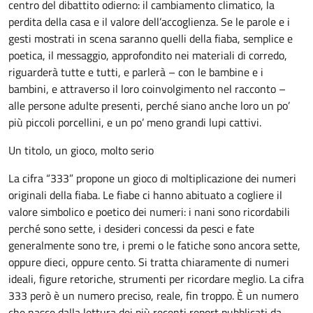
centro del dibattito odierno: il cambiamento climatico, la
perdita della casa e il valore dell’accoglienza. Se le parole e i
gesti mostrati in scena saranno quelli della fiaba, semplice e
poetica, il messaggio, approfondito nei materiali di corredo,
riguarderà tutte e tutti, e parlerà – con le bambine e i
bambini, e attraverso il loro coinvolgimento nel racconto –
alle persone adulte presenti, perché siano anche loro un po’
più piccoli porcellini, e un po’ meno grandi lupi cattivi.
Un titolo, un gioco, molto serio
La cifra “333” propone un gioco di moltiplicazione dei numeri
originali della fiaba. Le fiabe ci hanno abituato a cogliere il
valore simbolico e poetico dei numeri: i nani sono ricordabili
perché sono sette, i desideri concessi da pesci e fate
generalmente sono tre, i premi o le fatiche sono ancora sette,
oppure dieci, oppure cento. Si tratta chiaramente di numeri
ideali, figure retoriche, strumenti per ricordare meglio. La cifra
333 però è un numero preciso, reale, fin troppo. È un numero
che nasce dalla lettura dei più recenti report pubblicati da