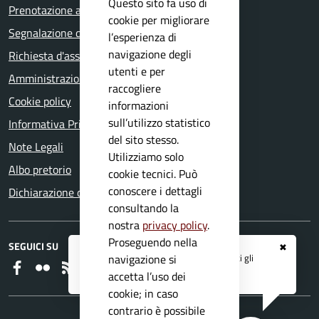
Questo sito fa uso di
Prenotazione appuntamento
cookie per migliorare
Segnalazione disservizio
l’esperienza di
navigazione degli
Richiesta d'assistenza
utenti e per
Amministrazione trasparente
raccogliere
Cookie policy
informazioni
sull’utilizzo statistico
Informativa Privacy
del sito stesso.
Note Legali
Utilizziamo solo
Albo pretorio
cookie tecnici. Può
conoscere i dettagli
Dichiarazione di accessibilità
consultando la
nostra
privacy policy
.
Proseguendo nella
SEGUICI SU
✖
Registrati ai servizi
APP IO
e ricevi tutti gli
navigazione si
Faceboook
Flickr
RSS
aggiornamenti dall'Ente
accetta l’uso dei
cookie; in caso
contrario è possibile