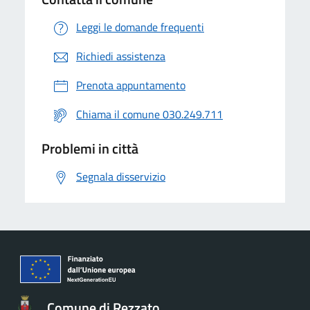
Leggi le domande frequenti
Richiedi assistenza
Prenota appuntamento
Chiama il comune 030.249.711
Problemi in città
Segnala disservizio
Comune di Rezzato