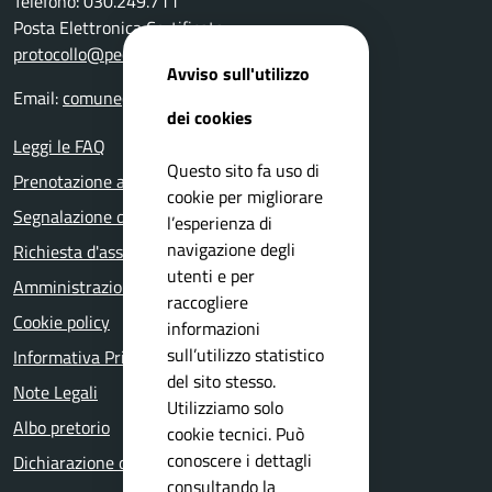
Telefono: 030.249.711
Posta Elettronica Certificata:
protocollo@pec.comune.rezzato.bs.it
Avviso sull'utilizzo
Email:
comune@comune.rezzato.bs.it
dei cookies
Leggi le FAQ
Questo sito fa uso di
Prenotazione appuntamento
cookie per migliorare
Segnalazione disservizio
l’esperienza di
navigazione degli
Richiesta d'assistenza
utenti e per
Amministrazione trasparente
raccogliere
Cookie policy
informazioni
sull’utilizzo statistico
Informativa Privacy
del sito stesso.
Note Legali
Utilizziamo solo
Albo pretorio
cookie tecnici. Può
conoscere i dettagli
Dichiarazione di accessibilità
consultando la